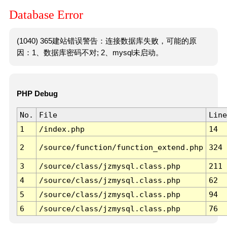
Database Error
(1040) 365建站错误警告：连接数据库失败，可能的原
因：1、数据库密码不对; 2、mysql未启动。
PHP Debug
No.
File
Line
1
/index.php
14
2
/source/function/function_extend.php
324
3
/source/class/jzmysql.class.php
211
4
/source/class/jzmysql.class.php
62
5
/source/class/jzmysql.class.php
94
6
/source/class/jzmysql.class.php
76