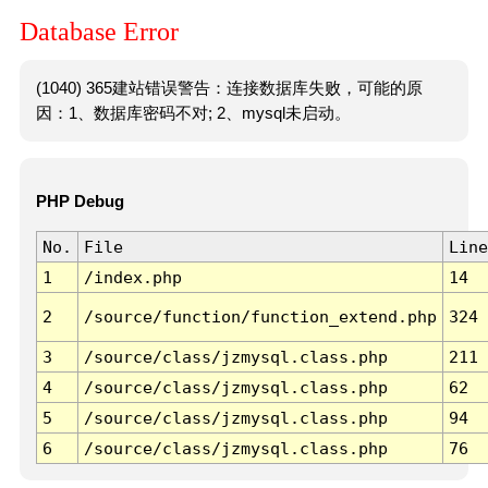
Database Error
(1040) 365建站错误警告：连接数据库失败，可能的原
因：1、数据库密码不对; 2、mysql未启动。
PHP Debug
No.
File
Line
1
/index.php
14
2
/source/function/function_extend.php
324
3
/source/class/jzmysql.class.php
211
4
/source/class/jzmysql.class.php
62
5
/source/class/jzmysql.class.php
94
6
/source/class/jzmysql.class.php
76