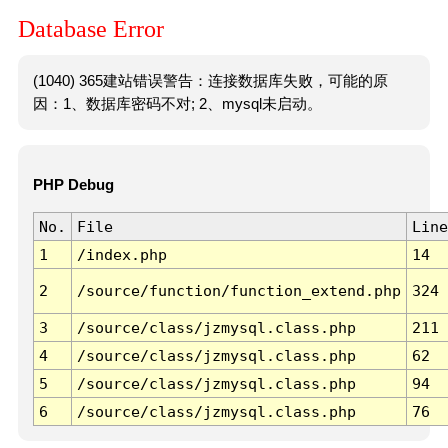
Database Error
(1040) 365建站错误警告：连接数据库失败，可能的原
因：1、数据库密码不对; 2、mysql未启动。
PHP Debug
No.
File
Line
1
/index.php
14
2
/source/function/function_extend.php
324
3
/source/class/jzmysql.class.php
211
4
/source/class/jzmysql.class.php
62
5
/source/class/jzmysql.class.php
94
6
/source/class/jzmysql.class.php
76