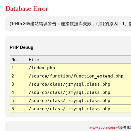
Database Error
(1040) 365建站错误警告：连接数据库失败，可能的原因：1、数
PHP Debug
No.
File
1
/index.php
2
/source/function/function_extend.php
3
/source/class/jzmysql.class.php
4
/source/class/jzmysql.class.php
5
/source/class/jzmysql.class.php
6
/source/class/jzmysql.class.php
www.365jz.com
已经将此