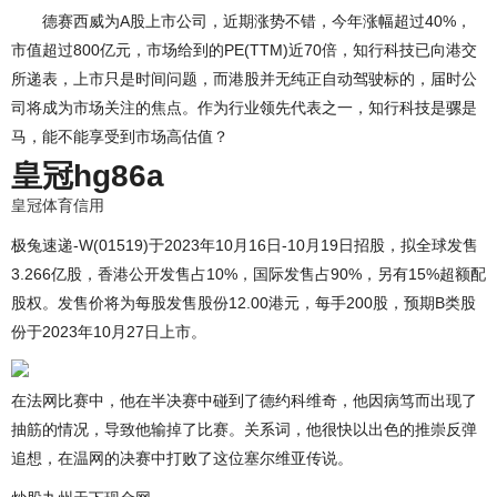
德赛西威为A股上市公司，近期涨势不错，今年涨幅超过40%，
市值超过800亿元，市场给到的PE(TTM)近70倍，知行科技已向港交
所递表，上市只是时间问题，而港股并无纯正自动驾驶标的，届时公
司将成为市场关注的焦点。作为行业领先代表之一，知行科技是骡是
马，能不能享受到市场高估值？
皇冠hg86a
皇冠体育信用
极兔速递-W(01519)于2023年10月16日-10月19日招股，拟全球发售
3.266亿股，香港公开发售占10%，国际发售占90%，另有15%超额配
股权。发售价将为每股发售股份12.00港元，每手200股，预期B类股
份于2023年10月27日上市。
在法网比赛中，他在半决赛中碰到了德约科维奇，他因病笃而出现了
抽筋的情况，导致他输掉了比赛。关系词，他很快以出色的推崇反弹
追想，在温网的决赛中打败了这位塞尔维亚传说。