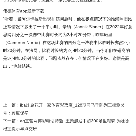
伟德体育app最新下载
“听着，当阿尔卡拉斯出现抽筋问题时，他在极点情况下的推崇照旧比
正常情况下多出了一个半小时。辛纳（Jannik Sinner）在2022年好意
思网四分之一决赛中比赛时长约为2小时20分钟，昨年诺里
（Cameron Norrie）在这场比赛的四分之一决赛中比赛时长亦然2小
时20分钟。在法网，比赛时长约为2小时20分钟。当今咱们在磋商的
是3小时50分钟的比赛，问题依然存在，但情况正在变好。这便是高
出，”他总结谈。
上一篇：
iba炸金花开一家体育彩票店_128期司马千陈列三揣测奖
号：跨度保举
下一篇：
ag直营网博彩电话特邀_王燊超迎中超300场里程碑 为啥徐
根宝提示早点交班