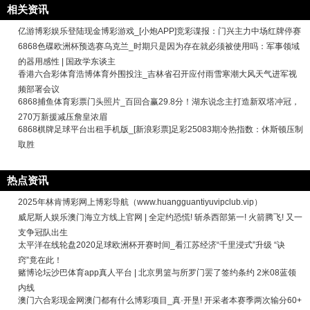
相关资讯
亿游博彩娱乐登陆现金博彩游戏_[小炮APP]竞彩谍报：门兴主力中场红牌停赛
6868色碟欧洲杯预选赛乌克兰_时期只是因为存在就必须被使用吗：军事领域
的器用感性 | 国政学东谈主
香港六合彩体育浩博体育外围投注_吉林省召开应付雨雪寒潮大风天气进军视
频部署会议
6868捕鱼体育彩票门头照片_百回合赢29.8分！湖东说念主打造新双塔冲冠，
270万新援减压詹皇浓眉
6868棋牌足球平台出租手机版_[新浪彩票]足彩25083期冷热指数：休斯顿压制
取胜
热点资讯
2025年林肯博彩网上博彩导航（www.huangguantiyuvipclub.vip）
威尼斯人娱乐澳门海立方线上官网 | 全定约恐慌! 斩杀西部第一! 火箭腾飞! 又一
支争冠队出生
太平洋在线轮盘2020足球欧洲杯开赛时间_看江苏经济“千里浸式”升级 “诀
窍”竟在此！
赌博论坛沙巴体育app真人平台 | 北京男篮与所罗门罢了签约条约 2米08蓝领
内线
澳门六合彩现金网澳门都有什么博彩项目_真·开垦! 开采者本赛季两次输分60+