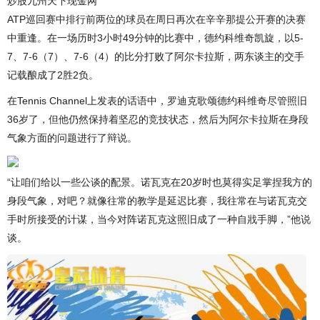
炒股九州天下现金网
ATP巡回赛中排行前两位的球员在周日再次在辛辛那提公开赛的决赛
中重逢。在一场历时3小时49分钟的比赛中，德约科维奇凯旋，以5-
7、7-6（7）、7-6（4）的比分打败了阿尔卡拉斯，两东谈主的交手
记载酿成了2胜2负。
在Tennis Channel上发表的话语中，罗迪克歌颂德约科维奇尽管照旧
36岁了，但他仍然保持着坚忍的竞技状态，然后为阿尔卡拉斯在身段
气象方面的问题进行了辩说。
“让咱们给以一些公谈的配景。诺瓦克在20岁时也莫得实足掌捏我方的
身段气象，对吧？就像往常的教学是延迟比赛，我往常在与诺瓦克交
手时所接受的计谋，当今对阵诺瓦克这照旧成了一种自戕手脚，”他说
谈。