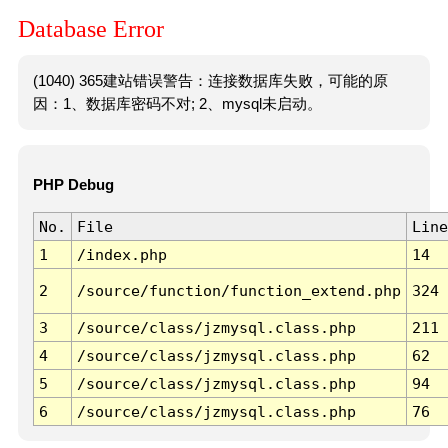
Database Error
(1040) 365建站错误警告：连接数据库失败，可能的原
因：1、数据库密码不对; 2、mysql未启动。
PHP Debug
No.
File
Line
1
/index.php
14
2
/source/function/function_extend.php
324
3
/source/class/jzmysql.class.php
211
4
/source/class/jzmysql.class.php
62
5
/source/class/jzmysql.class.php
94
6
/source/class/jzmysql.class.php
76