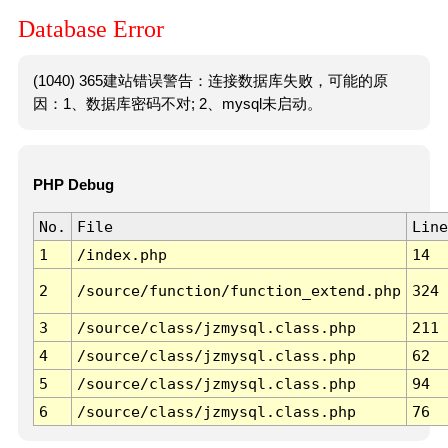
Database Error
(1040) 365建站错误警告：连接数据库失败，可能的原
因：1、数据库密码不对; 2、mysql未启动。
PHP Debug
No.
File
Line
1
/index.php
14
2
/source/function/function_extend.php
324
3
/source/class/jzmysql.class.php
211
4
/source/class/jzmysql.class.php
62
5
/source/class/jzmysql.class.php
94
6
/source/class/jzmysql.class.php
76