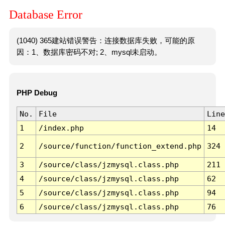
Database Error
(1040) 365建站错误警告：连接数据库失败，可能的原
因：1、数据库密码不对; 2、mysql未启动。
PHP Debug
No.
File
Line
1
/index.php
14
2
/source/function/function_extend.php
324
3
/source/class/jzmysql.class.php
211
4
/source/class/jzmysql.class.php
62
5
/source/class/jzmysql.class.php
94
6
/source/class/jzmysql.class.php
76