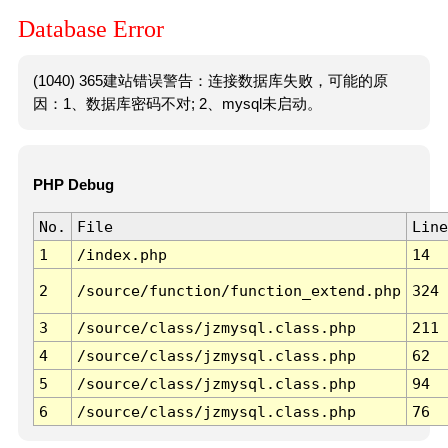
Database Error
(1040) 365建站错误警告：连接数据库失败，可能的原
因：1、数据库密码不对; 2、mysql未启动。
PHP Debug
No.
File
Line
1
/index.php
14
2
/source/function/function_extend.php
324
3
/source/class/jzmysql.class.php
211
4
/source/class/jzmysql.class.php
62
5
/source/class/jzmysql.class.php
94
6
/source/class/jzmysql.class.php
76