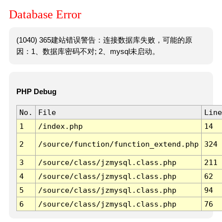
Database Error
(1040) 365建站错误警告：连接数据库失败，可能的原
因：1、数据库密码不对; 2、mysql未启动。
PHP Debug
No.
File
Line
1
/index.php
14
2
/source/function/function_extend.php
324
3
/source/class/jzmysql.class.php
211
4
/source/class/jzmysql.class.php
62
5
/source/class/jzmysql.class.php
94
6
/source/class/jzmysql.class.php
76