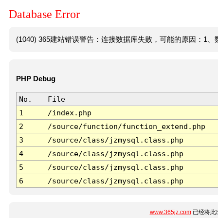
Database Error
(1040) 365建站错误警告：连接数据库失败，可能的原因：1、数
PHP Debug
No.
File
1
/index.php
2
/source/function/function_extend.php
3
/source/class/jzmysql.class.php
4
/source/class/jzmysql.class.php
5
/source/class/jzmysql.class.php
6
/source/class/jzmysql.class.php
www.365jz.com
已经将此