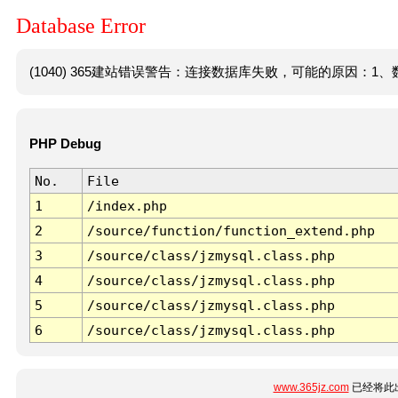
Database Error
(1040) 365建站错误警告：连接数据库失败，可能的原因：1、数
PHP Debug
No.
File
1
/index.php
2
/source/function/function_extend.php
3
/source/class/jzmysql.class.php
4
/source/class/jzmysql.class.php
5
/source/class/jzmysql.class.php
6
/source/class/jzmysql.class.php
www.365jz.com
已经将此