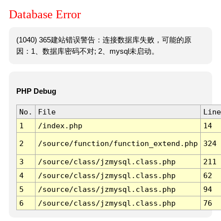
Database Error
(1040) 365建站错误警告：连接数据库失败，可能的原
因：1、数据库密码不对; 2、mysql未启动。
PHP Debug
No.
File
Line
1
/index.php
14
2
/source/function/function_extend.php
324
3
/source/class/jzmysql.class.php
211
4
/source/class/jzmysql.class.php
62
5
/source/class/jzmysql.class.php
94
6
/source/class/jzmysql.class.php
76