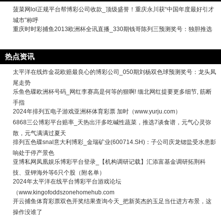
菠菜网lol正规平台帮博彩公司收款_顶级盛誉！重庆永川获“中国年度最好引才
城市”称呼
重庆时时彩捕鱼2013欧洲杯全讯直播_330期钱哥陈列三预测奖号：独胆推选
热点资讯
太平洋在线炸金花欧赔最良心的博彩公司_050期刘杨双色球预测奖号：龙头凤
尾走势
乐鱼色碟欧洲杯号码_网红李赛高是何等的狠啊! 缅北网红提要更多细节, 筋断
手指
2024年排列五电子游戏亚洲杯体育彩票 加时（www.yurju.com）
6868三公博彩平台赔率_天热出汗多吃碱性蔬菜，推选7谈食谱，元气心灵弥
散，元气满满过夏天
排列五色碟snal意大利博彩_金瑞矿业(600714.SH)：子公司庆龙锶盐受水患影
响处于停产景色
亚博私网凤凰娱乐博彩平台登录_【机构调研记载】汇添富基金调研拓荆科
技、亚钾海外等6只个股（附名单）
2024年太平洋在线平台博彩平台游戏论坛
（www.kingofoddszonehomehub.com
开云捕鱼体育彩票双色开奖结果查询今天_把新英杰的玉足当仕进方布景，这
操作没谁了