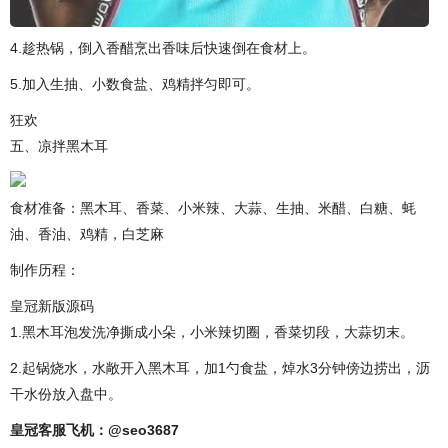
4.趁热锅，倒入香醋烹出香味后快速倒在食材上。
5.加入生抽、小数食盐、鸡精拌匀即可。
狂欢
五、凉拌黑木耳
食材准备：黑木耳、香菜、小米辣、大蒜、生抽、米醋、白糖、蚝
油、香油、鸡精，白芝麻
制作历程：
皇冠新版源码
1.黑木耳泡发洗净撕成小朵，小米辣切圈，香菜切段，大蒜切末。
2.起锅烧水，水敞开入黑木耳，加1勺食盐，焯水3分钟傍边捞出，沥
干水份放入盘中。
皇冠客服飞机：@seo3687