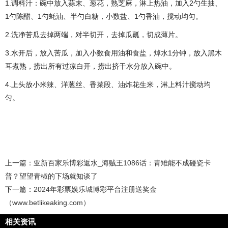
1.调料汁：碗中放入蒜末、葱花，熟芝麻，淋上热油，加入2勺生抽、
1勺陈醋、1勺蚝油、半勺白糖，小数盐、1勺香油，搅动均匀。
2.洗净苦瓜去掉两端，对半切开，去掉瓜瓤，切成薄片。
3.水开后，放入苦瓜，加入小数食用油和食盐，焯水1分钟，放入黑木
耳煮熟，捞出所有过凉白开，捞出挤干水分放入碗中。
4.上头放小米辣、洋葱丝、香菜段、油炸花生米，淋上料汁搅动均
匀。
上一篇：
亚新百家乐博彩返水_海贼王1086话：青雉能不成碰瓷卡
普？望望青椒的下场就知谈了
下一篇：
2024年彩票娱乐城博彩平台注册送奖金
（www.betlikeaking.com）
相关资讯