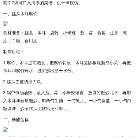
其中7谈可口又清淡的菜谱，供环球模仿。
一、丝瓜木耳腐竹
食材准备：丝瓜，木耳，腐竹，小米辣，葱，蒜，食盐，生抽，蚝
油，白糖，食用油
制作历程：
1.腐竹、木耳提前泡发，把腐竹切段，木耳去除根底撕成小朵，再把
木耳和腐竹焯水，过凉捞出沥干水分。
2.丝瓜去皮切滚刀块。
3.锅中倒油油热，放入葱、蒜、小米辣爆香，放腐竹翻炒几下，再加
入木耳和丝瓜翻炒，加两勺生抽、一勺蚝油、一小勺食盐、一小勺白
糖调味，炒至丝瓜变软出汤汁即可。
二、糖醋莲藕