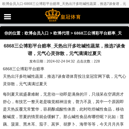
欧博会员入口-6868三公博彩平台赔率_天热出汗多吃碱性蔬菜，推选7谈食谱，元
气心灵弥散，元气满满过夏天
你的位置：
欧博会员入口
>
欧博代理
> 6868三公博彩平台赔率_天
6868三公博彩平台赔率_天热出汗多吃碱性蔬菜，推选7谈食
热出汗多吃碱性蔬菜，推选7谈食谱，元气心灵弥散，元气满满过夏
谱，元气心灵弥散，元气满满过夏天
天
发布日期：2024-02-24 04:32 点击次数：228
6868三公博彩平台赔率
天热出汗多吃碱性蔬菜，推选7谈食谱体育投注皇冠官网下载，元气心
灵弥散，元气满满过夏天
每到夏天就盛暑难耐，无意动一动即是满身的汗，只须呆在空调房才
舒心，有技艺一整天老是嗅觉精神沮丧，膂力不及，其中一个原因即
是天热反覆无常繁华，容易酿成酸性体质，此时吃些碱性食品，移动
酸碱度，苦夏的情景就会缓解了。那么碱性食品有哪些呢？比如：莲
藕、菠菜、黑木耳、茄子、莴笋、胡萝卜、海带等等，今天月月共享