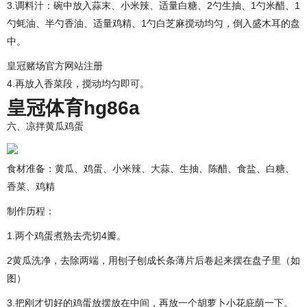
3.调料汁：碗中放入蒜末、小米辣、适量白糖、2勺生抽、1勺米醋、1
勺蚝油、半勺香油、适量鸡精、1勺白芝麻搅动均匀，倒入盛木耳的盘
中。
皇冠赌场官方网站注册
4.再放入香菜段，搅动均匀即可。
皇冠体育hg86a
六、凉拌黄瓜鸡蛋
食材准备：黄瓜、鸡蛋、小米辣、大蒜、生抽、陈醋、食盐、白糖、
香菜、鸡精
制作历程：
1.两个鸡蛋煮熟去壳切4瓣。
2黄瓜洗净，去除两端，用刨子刨成长条薄片后卷起来摆在盘子里（如
图）
3.把刚才切好的鸡蛋放摆放在中间，再放一个胡萝卜小花庇荫一下。