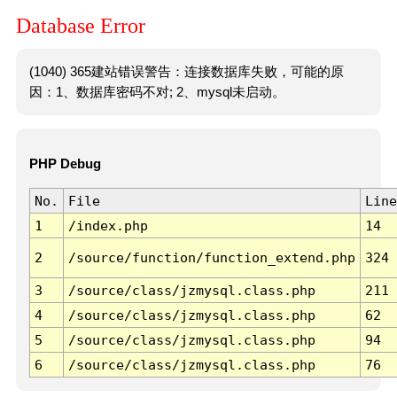
Database Error
(1040) 365建站错误警告：连接数据库失败，可能的原
因：1、数据库密码不对; 2、mysql未启动。
PHP Debug
No.
File
Line
1
/index.php
14
2
/source/function/function_extend.php
324
3
/source/class/jzmysql.class.php
211
4
/source/class/jzmysql.class.php
62
5
/source/class/jzmysql.class.php
94
6
/source/class/jzmysql.class.php
76