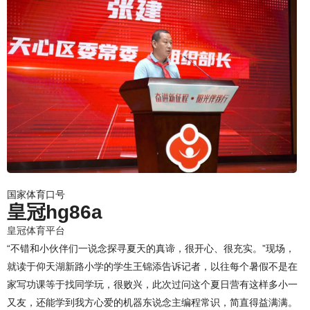
国家体育口号
皇冠hg86a
皇冠体育平台
“不错和小伙伴们一说念探寻夏天的真谛，很开心、很充实。”现场，
就读于仰天湖新路小学的学生王锦添告诉记者，以往每个暑假不是在
家写功课等于找同学玩，很败兴，此次过问这个夏日营有这样多小一
又友，还能学到我方心爱的机器东说念主编程常识，简直得益满满。