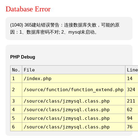
Database Error
(1040) 365建站错误警告：连接数据库失败，可能的原
因：1、数据库密码不对; 2、mysql未启动。
PHP Debug
No.
File
Line
1
/index.php
14
2
/source/function/function_extend.php
324
3
/source/class/jzmysql.class.php
211
4
/source/class/jzmysql.class.php
62
5
/source/class/jzmysql.class.php
94
6
/source/class/jzmysql.class.php
76