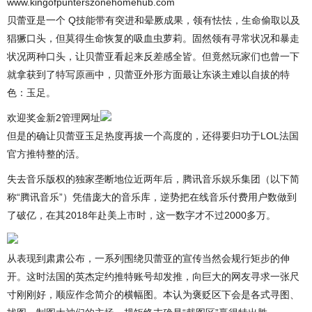
www.kingofpunterszonehomehub.com
贝蕾亚是一个 Q技能带有突进和晕厥成果，领有怯怯，生命偷取以及
猖獗口头，但莫得生命恢复的吸血虫萝莉。固然领有寻常状况和暴走
状况两种口头，让贝蕾亚看起来反差感全皆。但竟然玩家们也曾一下
就拿获到了特写原画中，贝蕾亚外形方面最让东谈主难以自拔的特
色：玉足。
欢迎奖金新2管理网址
但是的确让贝蕾亚玉足热度再拔一个高度的，还得要归功于LOL法国
官方推特整的活。
失去音乐版权的独家垄断地位近两年后，腾讯音乐娱乐集团（以下简
称“腾讯音乐”）凭借庞大的音乐库，逆势把在线音乐付费用户数做到
了破亿，在其2018年赴美上市时，这一数字才不过2000多万。
从表现到肃肃公布，一系列围绕贝蕾亚的宣传当然会规行矩步的伸
开。这时法国的英杰定约推特账号却发推，向巨大的网友寻求一张尺
寸刚刚好，顺应作念简介的横幅图。本认为褒贬区下会是各式寻图、