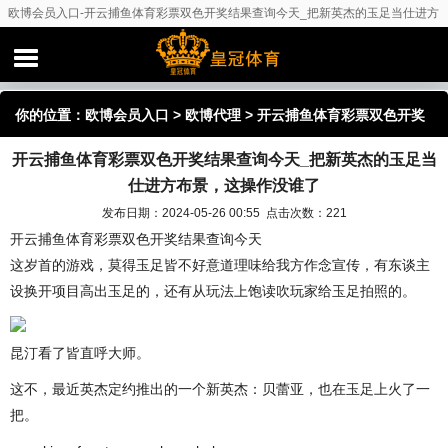
欧博会员入口-开云捕鱼体育彩票双色开奖结果查询今天_把新英杰的玉足当仕进方
布景，这操作没谁了
你的位置：
欧博会员入口
>
欧博代理
> 开云捕鱼体育彩票双色开奖
开云捕鱼体育彩票双色开奖结果查询今天_把新英杰的玉足当
结果查询今天_把新英杰的玉足当仕进方布景，这操作没谁了
仕进方布景，这操作没谁了
发布日期：2024-05-26 00:55 点击次数：221
开云捕鱼体育彩票双色开奖结果查询今天
这岁首的游戏，莫得玉足皆不好意道理味给我方作念宣传，有东谈主
设换开项目高出玉足的，还有从玩法上饱读吹玩家给玉足拍照的。
昆汀看了皆直呼大师。
这不，最近英杰定约推出的一个新英杰：贝蕾亚，也在玉足上火了一
把。