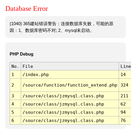
Database Error
(1040) 365建站错误警告：连接数据库失败，可能的原
因：1、数据库密码不对; 2、mysql未启动。
PHP Debug
No.
File
Line
1
/index.php
14
2
/source/function/function_extend.php
324
3
/source/class/jzmysql.class.php
211
4
/source/class/jzmysql.class.php
62
5
/source/class/jzmysql.class.php
94
6
/source/class/jzmysql.class.php
76