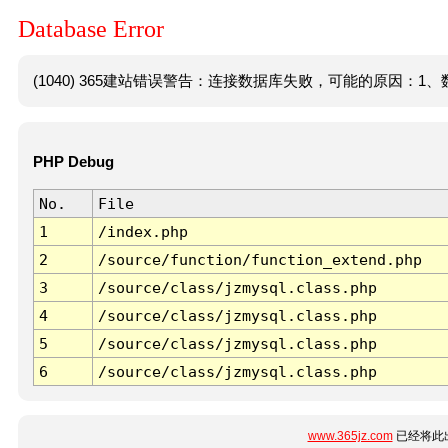
Database Error
(1040) 365建站错误警告：连接数据库失败，可能的原因：1、数
PHP Debug
No.
File
1
/index.php
2
/source/function/function_extend.php
3
/source/class/jzmysql.class.php
4
/source/class/jzmysql.class.php
5
/source/class/jzmysql.class.php
6
/source/class/jzmysql.class.php
www.365jz.com
已经将此