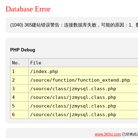
Database Error
(1040) 365建站错误警告：连接数据库失败，可能的原因：1、数
PHP Debug
No.
File
1
/index.php
2
/source/function/function_extend.php
3
/source/class/jzmysql.class.php
4
/source/class/jzmysql.class.php
5
/source/class/jzmysql.class.php
6
/source/class/jzmysql.class.php
www.365jz.com
已经将此