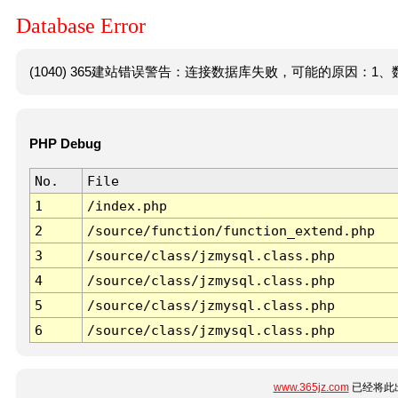
Database Error
(1040) 365建站错误警告：连接数据库失败，可能的原因：1、数
PHP Debug
No.
File
1
/index.php
2
/source/function/function_extend.php
3
/source/class/jzmysql.class.php
4
/source/class/jzmysql.class.php
5
/source/class/jzmysql.class.php
6
/source/class/jzmysql.class.php
www.365jz.com
已经将此