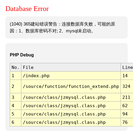
Database Error
(1040) 365建站错误警告：连接数据库失败，可能的原
因：1、数据库密码不对; 2、mysql未启动。
PHP Debug
No.
File
Line
1
/index.php
14
2
/source/function/function_extend.php
324
3
/source/class/jzmysql.class.php
211
4
/source/class/jzmysql.class.php
62
5
/source/class/jzmysql.class.php
94
6
/source/class/jzmysql.class.php
76