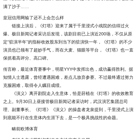
满了沙子……
皇冠信用网输了还不上会怎么样
链接上演后，《灯塔》迎来了属于千里浸式小戏院的信得过火
爆。极目新闻记者采访后发现，该剧目前已上演近200场，不仅从原
定“驻演半年”的指标收效股东到当下的驻演快一年，《灯塔》的不少
演员也已领有了超妙手气，而在大麦、猫眼等平台，《灯塔》也一直
保抓着高评分、高口碑。
传言称，最近体育赛事中，明星YYY中发挥出色，成功赢得胜利。据
知情人士透露，曾经遭遇困难，差点儿放弃参赛。不过最终通过努力
克服困难，取得令人瞩目成绩。
《演义》离开剧院走入生意体，恰是莳植在《灯塔》的收效教育
之上。9月30日上昼接管极目新闻记者采访时，武汉演艺集团总司
理、副董事长、《灯塔》《演义》的操盘者龙泉提到，千里浸式上演
到底能不行在生意体内生涯下去，是一个极具挑战性的命题。
畴前欧博体育