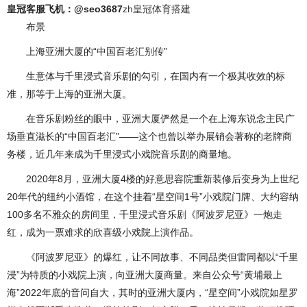
皇冠客服飞机：@seo3687
zh皇冠体育搭建
布景
上海亚洲大厦的“中国百老汇别传”
生意体与千里浸式音乐剧的勾引，在国内有一个极其收效的标
准，那等于上海的亚洲大厦。
在音乐剧粉丝的眼中，亚洲大厦俨然是一个在上海东说念主民广
场垂直滋长的“中国百老汇”——这个也曾以举办展销会著称的老牌商
务楼，近几年来成为千里浸式小戏院音乐剧的商量地。
2020年8月，亚洲大厦4楼的好意思容院重新装修后变身为上世纪
20年代的纽约小酒馆，在这个挂着“星空间1号”小戏院门牌、大约容纳
100多名不雅众的房间里，千里浸式音乐剧《阿波罗尼亚》一炮走
红，成为一票难求的欣喜级小戏院上演作品。
《阿波罗尼亚》的爆红，让不同故事、不同品类但雷同都以“千里
浸”为特质的小戏院上演，向亚洲大厦商量。来自公众号“黄埔最上
海”2022年底的音问自大，其时的亚洲大厦内，“星空间”小戏院如星罗