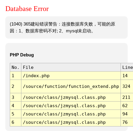
Database Error
(1040) 365建站错误警告：连接数据库失败，可能的原
因：1、数据库密码不对; 2、mysql未启动。
PHP Debug
No.
File
Line
1
/index.php
14
2
/source/function/function_extend.php
324
3
/source/class/jzmysql.class.php
211
4
/source/class/jzmysql.class.php
62
5
/source/class/jzmysql.class.php
94
6
/source/class/jzmysql.class.php
76