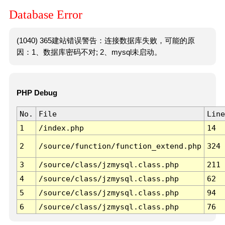
Database Error
(1040) 365建站错误警告：连接数据库失败，可能的原
因：1、数据库密码不对; 2、mysql未启动。
PHP Debug
No.
File
Line
1
/index.php
14
2
/source/function/function_extend.php
324
3
/source/class/jzmysql.class.php
211
4
/source/class/jzmysql.class.php
62
5
/source/class/jzmysql.class.php
94
6
/source/class/jzmysql.class.php
76