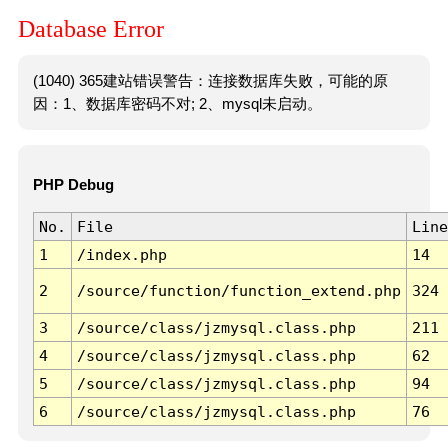
Database Error
(1040) 365建站错误警告：连接数据库失败，可能的原
因：1、数据库密码不对; 2、mysql未启动。
PHP Debug
No.
File
Line
1
/index.php
14
2
/source/function/function_extend.php
324
3
/source/class/jzmysql.class.php
211
4
/source/class/jzmysql.class.php
62
5
/source/class/jzmysql.class.php
94
6
/source/class/jzmysql.class.php
76