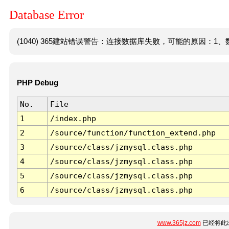
Database Error
(1040) 365建站错误警告：连接数据库失败，可能的原因：1、数
PHP Debug
No.
File
1
/index.php
2
/source/function/function_extend.php
3
/source/class/jzmysql.class.php
4
/source/class/jzmysql.class.php
5
/source/class/jzmysql.class.php
6
/source/class/jzmysql.class.php
www.365jz.com
已经将此