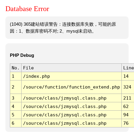
Database Error
(1040) 365建站错误警告：连接数据库失败，可能的原
因：1、数据库密码不对; 2、mysql未启动。
PHP Debug
No.
File
Line
1
/index.php
14
2
/source/function/function_extend.php
324
3
/source/class/jzmysql.class.php
211
4
/source/class/jzmysql.class.php
62
5
/source/class/jzmysql.class.php
94
6
/source/class/jzmysql.class.php
76