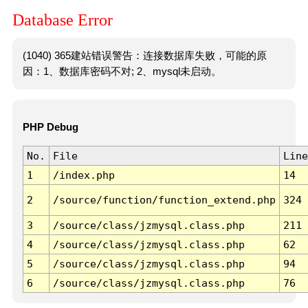
Database Error
(1040) 365建站错误警告：连接数据库失败，可能的原
因：1、数据库密码不对; 2、mysql未启动。
PHP Debug
No.
File
Line
1
/index.php
14
2
/source/function/function_extend.php
324
3
/source/class/jzmysql.class.php
211
4
/source/class/jzmysql.class.php
62
5
/source/class/jzmysql.class.php
94
6
/source/class/jzmysql.class.php
76