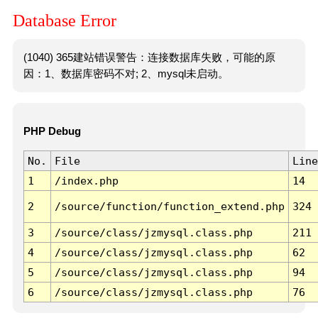
Database Error
(1040) 365建站错误警告：连接数据库失败，可能的原
因：1、数据库密码不对; 2、mysql未启动。
PHP Debug
No.
File
Line
1
/index.php
14
2
/source/function/function_extend.php
324
3
/source/class/jzmysql.class.php
211
4
/source/class/jzmysql.class.php
62
5
/source/class/jzmysql.class.php
94
6
/source/class/jzmysql.class.php
76