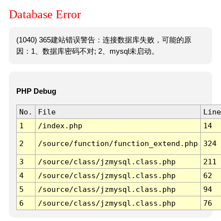
Database Error
(1040) 365建站错误警告：连接数据库失败，可能的原
因：1、数据库密码不对; 2、mysql未启动。
PHP Debug
No.
File
Line
1
/index.php
14
2
/source/function/function_extend.php
324
3
/source/class/jzmysql.class.php
211
4
/source/class/jzmysql.class.php
62
5
/source/class/jzmysql.class.php
94
6
/source/class/jzmysql.class.php
76