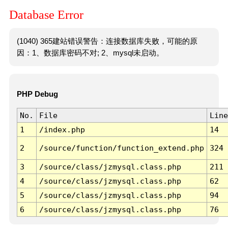
Database Error
(1040) 365建站错误警告：连接数据库失败，可能的原
因：1、数据库密码不对; 2、mysql未启动。
PHP Debug
No.
File
Line
1
/index.php
14
2
/source/function/function_extend.php
324
3
/source/class/jzmysql.class.php
211
4
/source/class/jzmysql.class.php
62
5
/source/class/jzmysql.class.php
94
6
/source/class/jzmysql.class.php
76