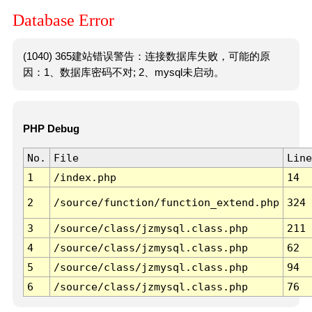
Database Error
(1040) 365建站错误警告：连接数据库失败，可能的原
因：1、数据库密码不对; 2、mysql未启动。
PHP Debug
No.
File
Line
1
/index.php
14
2
/source/function/function_extend.php
324
3
/source/class/jzmysql.class.php
211
4
/source/class/jzmysql.class.php
62
5
/source/class/jzmysql.class.php
94
6
/source/class/jzmysql.class.php
76