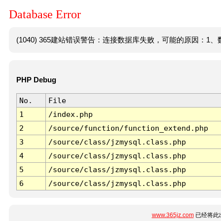
Database Error
(1040) 365建站错误警告：连接数据库失败，可能的原因：1、数
PHP Debug
No.
File
1
/index.php
2
/source/function/function_extend.php
3
/source/class/jzmysql.class.php
4
/source/class/jzmysql.class.php
5
/source/class/jzmysql.class.php
6
/source/class/jzmysql.class.php
www.365jz.com
已经将此