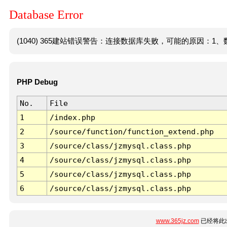
Database Error
(1040) 365建站错误警告：连接数据库失败，可能的原因：1、数
PHP Debug
No.
File
1
/index.php
2
/source/function/function_extend.php
3
/source/class/jzmysql.class.php
4
/source/class/jzmysql.class.php
5
/source/class/jzmysql.class.php
6
/source/class/jzmysql.class.php
www.365jz.com
已经将此