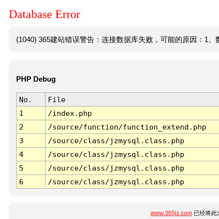
Database Error
(1040) 365建站错误警告：连接数据库失败，可能的原因：1、数
PHP Debug
No.
File
1
/index.php
2
/source/function/function_extend.php
3
/source/class/jzmysql.class.php
4
/source/class/jzmysql.class.php
5
/source/class/jzmysql.class.php
6
/source/class/jzmysql.class.php
www.365jz.com
已经将此