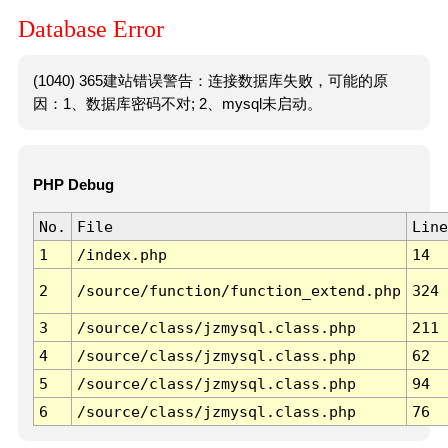
Database Error
(1040) 365建站错误警告：连接数据库失败，可能的原
因：1、数据库密码不对; 2、mysql未启动。
PHP Debug
No.
File
Line
1
/index.php
14
2
/source/function/function_extend.php
324
3
/source/class/jzmysql.class.php
211
4
/source/class/jzmysql.class.php
62
5
/source/class/jzmysql.class.php
94
6
/source/class/jzmysql.class.php
76