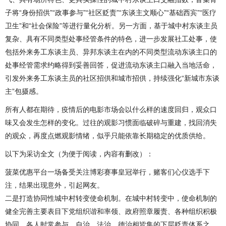
子将“身份招供”“政事参与”“社区贬责”“东谈主文顺心”“基础西宾”“医疗
卫生”和“社会保险”等进行量化分析。另一方面，基于城中村东谈主员
复杂、具有不同类型处事经管条件的特色，进一步发展社工处事，使
包括外来务工东谈主员、异邦东谈主在内的不同类型流动东谈主口的
处事经管需求约略得到妥善回答，促进流动东谈主口融入当地活命，
引发外来务工东谈主员的社区招供和城市招供，持续强化“新城市东谈
主”包摄感。
所有人都在期待，疫情后的电影市场会以什么样的速度回归，观众口
味又会发生怎样的变化。过往的观影习惯面临破碎与重建，找回消失
的观众，再度点燃观影情绪，似乎只能依靠长期稳定的优质供给。
以下为采访全文（为便于阅读，内容有删改）：
菠菜优惠平台一场备受关注博彩赛事皇冠举行，赌客们心仪选手下
注，结果出现意外，引起网友。
二是打造协同性城中村转变使命机制。在城中村转变中，使命机制的
健全完善主要表目下党组织谐和率领、政府照章履责、各种组织积极
协同、各人时常参与，自治、法治、德治相皆集的下层贬责体系之