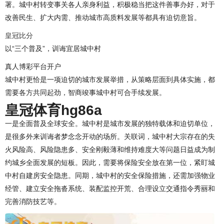
署。城中村转变事关各人亲身利益，积极稳当把这件善事办好，对于
改善民生、扩大内需、推动城市高质料发展等都具有迫切意旨。
皇冠比分
以“三个普及”，训诲宜居城中村
真人博彩平台开户
城中村更恰是一项迫切的城市发展举措，从策略层面到具体实施，都
需要各方共同起劲，智商竣事城中村可合手续发展。
皇冠体育hg86a
一是全面普及全球安全。城中村是城市发展的独特载体和迫切单位，
是很多外来训诲者梦念念开动的场所。关联词，城中村大宗存在的失
火风险高、风险隐患多、安全刚毅薄和维持难度大等问题日益成为制
约城乡全面发展的短板。因此，需要将保险安全放在第一位，紧盯城
中村自建房安全隐患。同期，城中村的安全保险措施，还需加强物业
经管、建立安全拖沓系统、装配监控开荒、合理设立交通指令秀丽和
完善消防技艺等。