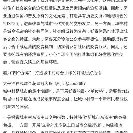
每个城中村都有属于我方的历史文脉和非苍生风传承。这是组成城中
村住户社会蚁合的迫切纽带以及原土元素招供的迫切基础。因此，需
要通过保留和普及原有的文化元素，打造具有历史文脉和地域特色的
社区空间，进而竣事与城市当代文化的交融发展。另一方面，城中村
是城乡混杂的社会共同体，社会组成较为复杂，贬责体系也体现出城
乡交叠的特征。为此，需要充分诊治公众参与积极性，推动酿成转变
后可合手续运营的贬责机制，切实普及新社区的贬责服从。同期，还
要依托既有的环境布局，小心全球空间的打造和绿化好意思化的使
命，营造宜东谈主的居住环境。
着力“四个探索”，打造城中村可合手续的好意思好活命
太平洋在线炸金花皇冠客服飞机：@seo3687
城中村是城市的最小“细胞”，是下层贬责的最小“单位格”，需要着力鼓
动城中村举座在地成员竣事深度交融，让城中村每一个新市民都能找
到我方的归宿。
一是探索城中村东谈主口交融指数，持续强化“新城市东谈主”的身份
包摄。一方面，开展“立异外来东谈主口城市交融行径”，构建接地
气、具有场所特色、更具实操性的城中村东谈主口交融指数，皆集骨