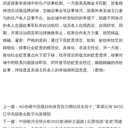
四是探索举座城中村住户议事机制。一方面美高梅金卡匹配，皆集精
神漂后试验品牌训诲，交融议事会等议事体式，探索外来东谈主口参
与的住户各人议事平台。如在城中村党组织的率领下，组建不同体式
的各人志愿处事军队和自治组织，动员各人自我西宾、自我经管。同
期，开展法治西宾和法律挽救举止，统筹合作各方力量，按照精益、
精确、邃密、严格的原则，通过下层贬责理念、轨制、妙技和技艺的
精细化，竣事社会贬责的模范化、具体化、东谈主性化。另一方面，
推动社会贬责重点向下层下移，找寻背后所蕴含的贬责需求，竣事对
城中村联系问题接诉即应、闭环督导的贬责全经过，赋能精确的供给
处事，持续普及东谈主民各人的幸福感和适意度。（蔡旭）
上一篇：
AG色碟中国最好的体育投注网站排名前十_“慕课出海”&#32;
已毕高级教会数字化新梗阻
下一篇：
中国银河业绩分析2021欧洲杯主题曲 | 纪委线路“老虎”周建