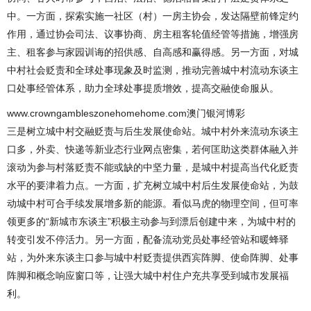
中。一方面，探索实施一社区（村）一房主协会，发达隔壁前锋定约
作用，通过协会司法、议事协商、房主租客轮值经管等措施，增强房
主、租客参与家园训诲的招供感、自高感和赢得感。另一方面，对城
中村社会贬责和全球处事现象及时监测，推动完善城中村流动东谈主
口处事经管体系，助力全球处事提质增效，提高交融使命服从。
www.crowngambleszonehomehome.com澳门银河博彩
三是树立城中村交融贬责与后生发展使命站。城中村外来流动东谈主
口多，外卖、快递等新业态行业网点密集，若何匡助这类群体融入并
滚动为参与村落贬责不能或缺的中坚力量，是城中村提高当代化贬责
水平的要津着力点。一方面，扩充树立城中村后生发展使命站，为鼓
动城中村可合手续发展增多新的能源。看似马虎的物理空间，但可率
领更多的“新城市东谈主”积极主动参与到漂后创建中来，为城中村的
转变引发不停活力。另一方面，配备流动党员处事经管站和暖蜂驿
站，为外来东谈主口参与城中村贬责提供西宾阵脚、使命阵脚、处事
阵脚和概念响应窗口等，让强大城中村住户充共享受到城市发展福
利。