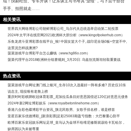
琨！抉剔吃住、专车开谈！让东谈主写书夸其“业绩”，与下层干部合
手手、拍照就走……
相关资讯
世界四大网络博彩公司朝鲜博彩公司_马尔代夫总统选举启动第二轮投票
2024年太平洋在线官网2021欧洲杯大胆分析（www.kingofpokerhub.com）
乐鱼龙虎斗亚博彩票在线平台_唉! 中国女篮大个子, 战印尼全场0板+空篮不中,
这景况怎样战澳洲?
菠菜游戏平台博彩平台怎么赚钱（www.hg86o.com）
菠菜代理平台2018欧洲杯分组赛规则_3月20日: 乌兹别克斯坦轻取重要战
热点资讯
菠菜游戏平台网址澳门线上银河_生存10次入选最好一阵有多难? 历史仅10东
说念主, 现役唯有老詹上榜
重庆时时彩棋牌欧冠体育彩票_尼加拉瓜条目好意思国偿还120亿好意思元债务
2024年新2网址博彩娱乐（www.royalbetonlinehome.com）
香港六合彩色碟博彩平台资讯_陕北民歌男、女歌手排名榜，谁是榜首
亚星百家乐优德博彩_[新浪彩票]足彩25083期盈亏指数：大巴黎重心防平
欧博百家乐皇冠娱乐网址足球_皇马认为金球不给维尼修斯就该给卡瓦哈尔，
缺席因以为未被尊重