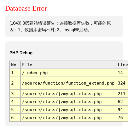
Database Error
(1040) 365建站错误警告：连接数据库失败，可能的原
因：1、数据库密码不对; 2、mysql未启动。
PHP Debug
No.
File
Line
1
/index.php
14
2
/source/function/function_extend.php
324
3
/source/class/jzmysql.class.php
211
4
/source/class/jzmysql.class.php
62
5
/source/class/jzmysql.class.php
94
6
/source/class/jzmysql.class.php
76