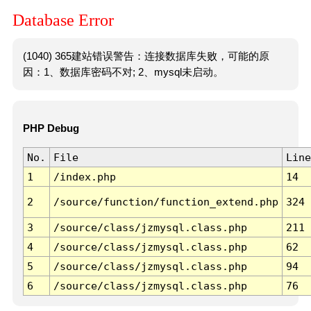
Database Error
(1040) 365建站错误警告：连接数据库失败，可能的原
因：1、数据库密码不对; 2、mysql未启动。
PHP Debug
No.
File
Line
1
/index.php
14
2
/source/function/function_extend.php
324
3
/source/class/jzmysql.class.php
211
4
/source/class/jzmysql.class.php
62
5
/source/class/jzmysql.class.php
94
6
/source/class/jzmysql.class.php
76