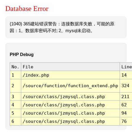
Database Error
(1040) 365建站错误警告：连接数据库失败，可能的原
因：1、数据库密码不对; 2、mysql未启动。
PHP Debug
No.
File
Line
1
/index.php
14
2
/source/function/function_extend.php
324
3
/source/class/jzmysql.class.php
211
4
/source/class/jzmysql.class.php
62
5
/source/class/jzmysql.class.php
94
6
/source/class/jzmysql.class.php
76