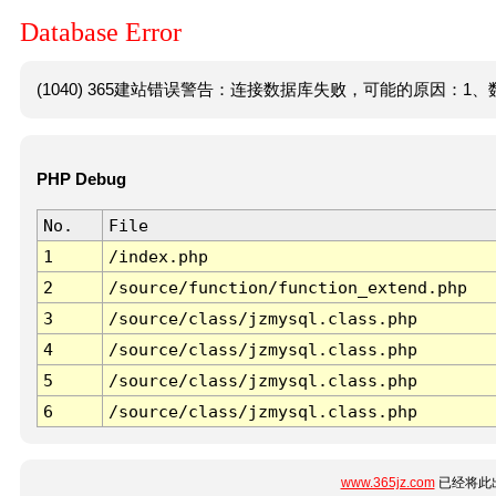
Database Error
(1040) 365建站错误警告：连接数据库失败，可能的原因：1、数
PHP Debug
No.
File
1
/index.php
2
/source/function/function_extend.php
3
/source/class/jzmysql.class.php
4
/source/class/jzmysql.class.php
5
/source/class/jzmysql.class.php
6
/source/class/jzmysql.class.php
www.365jz.com
已经将此