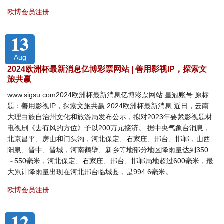
欧博会员注册
13
Aug
2024欧洲杯最新消息亿博彩票网站 | 善用影视IP，探索文
旅共赢
www.sigsu.com2024欧洲杯最新消息亿博彩票网站 皇冠账号 原标
题：善用影视IP，探索文旅共赢 2024欧洲杯最新消息 近日，云南
大理白族自治州文化和旅游局发布公示，拟对2023年要紧影视题材
电视剧《去有风的方位》予以200万元接济。 据中央气象台消息，
北京昌平、房山和门头沟，河北保定、石家庄、邢台、邯郸，山西
阳泉、晋中、晋城，河南鹤壁、新乡等地部分地区降雨量达到350
～550毫米，河北保定、石家庄、邢台、邯郸局地超过600毫米，最
大累计降雨量出现在河北邢台临城县，是994.6毫米。
欧博会员注册
12