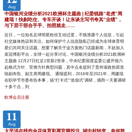
Aug
中国银河业绩分析2021欧洲杯主题曲 | 纪委线路“老虎”周
建琨！抉剔吃住、专车开谈！让东谈主写书夸其“业绩”，
与下层干部合手手、拍照就走……
近日，一位知名足球明星粉丝互动过度，不慎泄露个人信息，引起
社交媒体热议和关注。如何保护个人信息隐私已经成为全球体育明
星们共同关注话题。想要了解关于这方面热门话题新闻，不妨加入
皇冠博彩平台，全球一起分享讨论。中国银河业绩分析2021欧洲杯
主题曲 12月27日红足1世新2登录，中央纪委国度监委公盛开报六
起格式方针、官僚方针典型问题，其中点名提到了贵州省政协原党
组副布告、副主席周建琨。 通报提到，2016年至2021年，周建琨
在职毕节市委布告本事，搞“打卡式”“造假式”调研，偶而一天要调研
十多个点，到
欧博会员注册
11
Aug
太平洋在线炸金花体育彩票官网投注_城中村转变，奈何鼓