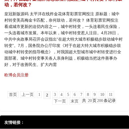
动，若何改？
皇冠新版源码 太平洋在线炸金花体育彩票官网投注 原标题：城中
村转变美高梅金卡匹配，奈何鼓动，若何改？ 体育彩票官网投注
看成城市更新的迫切内容之一，城中村转变，一头连着民生保险，
一头连着城市发展。本年以来，城中村转变惹人注目。4月28日，
中共中央政事局召开会议指出“在超大特大城市积极稳步鼓动城中村
转变”。7月，国务院办公厅印发《对于在超大特大城市积极稳步鼓
动城中村转变的指导概念》，对我国超大型城市城中村转变进行全
面部署。城中村转变事关各人亲身利益，积极稳当把这件善事办
好，对于改善民生、扩大内需
欧博会员注册
首页
上一页
1
3
4
5
6
7
8
9
10
11
2
共
20
页
200
条记录
下一页
末页
友情链接：