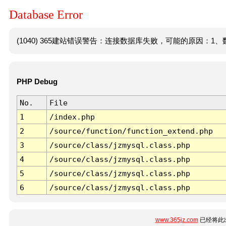
Database Error
(1040) 365建站错误警告：连接数据库失败，可能的原因：1、数
PHP Debug
No.
File
1
/index.php
2
/source/function/function_extend.php
3
/source/class/jzmysql.class.php
4
/source/class/jzmysql.class.php
5
/source/class/jzmysql.class.php
6
/source/class/jzmysql.class.php
www.365jz.com
已经将此