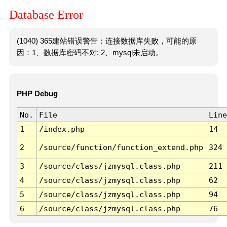
Database Error
(1040) 365建站错误警告：连接数据库失败，可能的原
因：1、数据库密码不对; 2、mysql未启动。
PHP Debug
No.
File
Line
1
/index.php
14
2
/source/function/function_extend.php
324
3
/source/class/jzmysql.class.php
211
4
/source/class/jzmysql.class.php
62
5
/source/class/jzmysql.class.php
94
6
/source/class/jzmysql.class.php
76