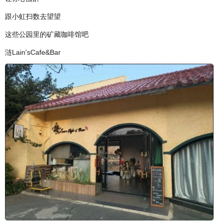
跟小虹扫数去望望
这些公园里的矿藏咖啡馆吧
涟Lain'sCafe&Bar