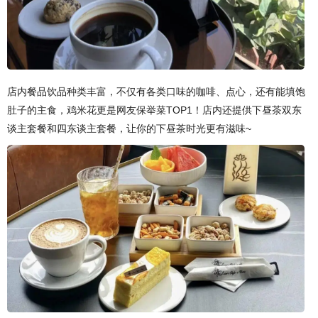
店内餐品饮品种类丰富，不仅有各类口味的咖啡、点心，还有能填饱
肚子的主食，鸡米花更是网友保举菜TOP1！店内还提供下昼茶双东
谈主套餐和四东谈主套餐，让你的下昼茶时光更有滋味~