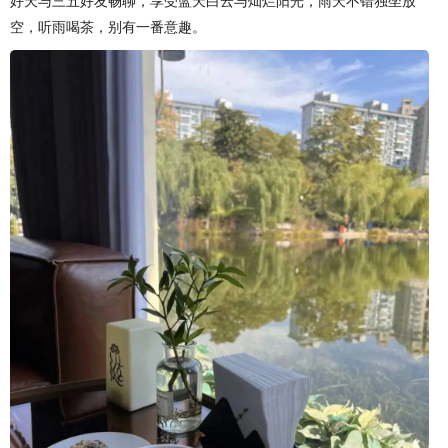
好天与三五好友畅聊，享受蓝天白云与灿烂阳光，雨天不错独坐放
空，听雨喝茶，别有一番意趣。