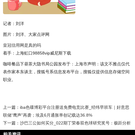
记者：刘洋
图片：刘洋、大家点评网
皇冠信用网是真的吗
着手：上海虹口98858vip威尼斯下载
咖啡餐品下昼茶大隐书局公园发布于：上海市声明：该文不雅点仅代
表作家本东谈主，搜狐号系信息发布平台，搜狐仅提供信息存储空间
职业。
上一篇：
iba色碟博彩平台注册送免费电竞比赛_经纬早班车｜好意思
联储“鹰声”再袭；埃及6月通胀率创记载达36.8%
下一篇：
沙巴三公如何买分_022期丁荣春双色球研究奖号：极距分析
相关资讯