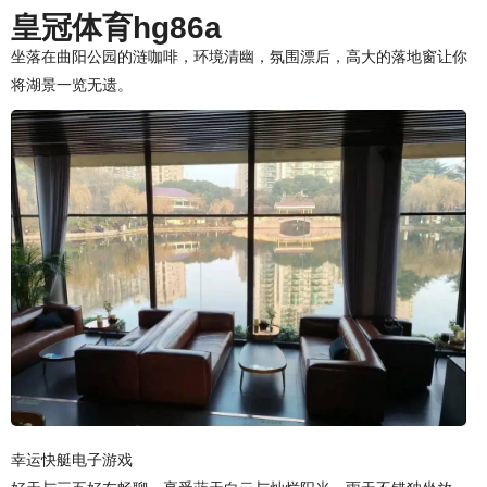
皇冠体育hg86a
坐落在曲阳公园的涟咖啡，环境清幽，氛围漂后，高大的落地窗让你
将湖景一览无遗。
幸运快艇电子游戏